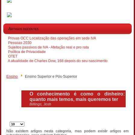
Artigos recentes
Provas OCC Localização das operações em sede IVA
Pessoas 2030
Sujeitos passivos de IVA - Afetação real e pro rata
Política de Privacidade
OTET
A atualidade de Charles Dow, 168 depois do seu nascimento
Ensino
Ensino Superior e Pós-Superior
O conhecimento é como o dinheiro:
quanto mais temos, mais queremos ter
Billings, Josh
Qtd.
a
Não existem artigos nesta categoria, mas podem existir artigos em
mostrar