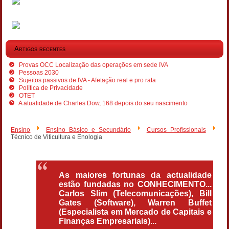
Artigos recentes
Provas OCC Localização das operações em sede IVA
Pessoas 2030
Sujeitos passivos de IVA - Afetação real e pro rata
Política de Privacidade
OTET
A atualidade de Charles Dow, 168 depois do seu nascimento
Ensino
Ensino Básico e Secundário
Cursos Profissionais
Técnico de Viticultura e Enologia
As maiores fortunas da actualidade
estão fundadas no CONHECIMENTO...
Carlos Slim (Telecomunicações), Bill
Gates (Software), Warren Buffet
(Especialista em Mercado de Capitais e
Finanças Empresariais)...