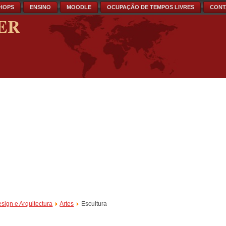
HOPS
ENSINO
MOODLE
OCUPAÇÃO DE TEMPOS LIVRES
CONT
ER
esign e Arquitectura
Artes
Escultura