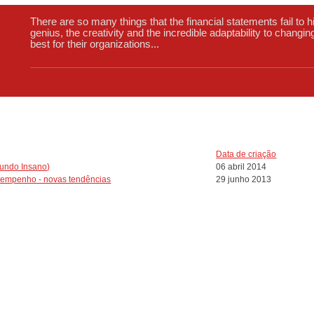
There are so many things that the financial statements fail to
genius, the creativity and the incredible adaptability to changi
best for their organizations...
Data de criação
Mundo Insano)
06 abril 2014
sempenho - novas tendências
29 junho 2013