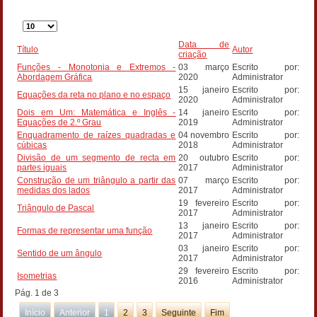
Qtd.
a
Data de
mostrar
Título
Autor
criação
Funções - Monotonia e Extremos -
03 março
Escrito por:
Abordagem Gráfica
2020
Administrator
15 janeiro
Escrito por:
Equações da reta no plano e no espaço
2020
Administrator
Dois em Um: Matemática e Inglês -
14 janeiro
Escrito por:
Equações de 2.º Grau
2019
Administrator
Enquadramento de raízes quadradas e
04 novembro
Escrito por:
cúbicas
2018
Administrator
Divisão de um segmento de recta em
20 outubro
Escrito por:
partes iguais
2017
Administrator
Construção de um triângulo a partir das
07 março
Escrito por:
medidas dos lados
2017
Administrator
19 fevereiro
Escrito por:
Triângulo de Pascal
2017
Administrator
13 janeiro
Escrito por:
Formas de representar uma função
2017
Administrator
03 janeiro
Escrito por:
Sentido de um ângulo
2017
Administrator
29 fevereiro
Escrito por:
Isometrias
2016
Administrator
Pág. 1 de 3
Início
Anterior
1
2
3
Seguinte
Fim