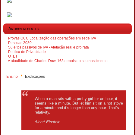
Artigos recentes
Provas OCC Localização das operações em sede IVA
Pessoas 2030
Sujeitos passivos de IVA - Afetação real e pro rata
Política de Privacidade
OTET
A atualidade de Charles Dow, 168 depois do seu nascimento
Ensino
Explicações
When a man sits with a pretty girl for an hour, it
seems like a minute. But let him sit on a hot stove
for a minute and it’s longer than any hour. That’s
relativity.
Albert Einstein