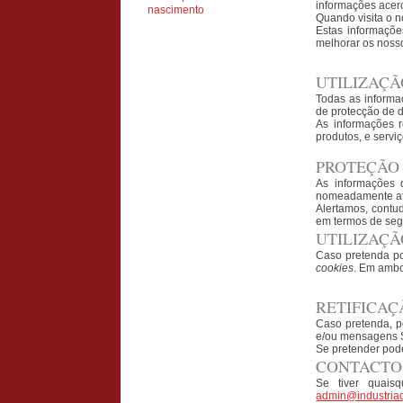
informações acer
nascimento
Quando visita o n
Estas informaçõe
melhorar os nosso
UTILIZAÇÃ
Todas as informa
de protecção de d
As informações r
produtos, e servi
PROTEÇÃO 
As informações 
nomeadamente atr
Alertamos, contud
em termos de seg
UTILIZAÇ
Caso pretenda po
cookies
. Em ambo
RETIFICAÇ
Caso pretenda, p
e/ou mensagens S
Se pretender pode
CONTACTO
Se tiver quais
admin@industria