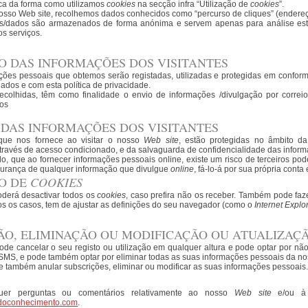
ca da forma como utilizamos
cookies
na secção infra “Utilização de
cookies
”.
osso Web site, recolhemos dados conhecidos como “percurso de cliques” (endereço
s/dados são armazenados de forma anónima e servem apenas para análise estat
s serviços.
O DAS INFORMAÇÕES DOS VISITANTES
ções pessoais que obtemos serão registadas, utilizadas e protegidas em confor
ados e com esta política de privacidade.
ecolhidas, têm como finalidade o envio de informações /divulgação por corr
ços
DAS INFORMAÇÕES DOS VISITANTES
que nos fornece ao visitar o nosso
Web
site
, estão protegidas no âmbito d
avés de acesso condicionado, e da salvaguarda de confidencialidade das inform
o, que ao fornecer informações pessoais online, existe um risco de terceiros pode
urança de qualquer informação que divulgue
online
, fá-lo-á por sua própria conta 
ÃO DE
COOKIES
derá desactivar todos os
cookies
, caso prefira não os receber. Também pode faz
s os casos, tem de ajustar as definições do seu navegador (como o
Internet Explo
ÃO, ELIMINAÇÃO OU MODIFICAÇÃO OU ATUALIZAÇ
ode cancelar o seu registo ou utilização em qualquer altura e pode optar por nã
MS, e pode também optar por eliminar todas as suas informações pessoais da n
 também anular subscrições, eliminar ou modificar as suas informações pessoais
quer perguntas ou comentários relativamente ao nosso
Web site
e/ou à n
doconhecimento.com
.