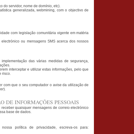
 do servidor, nome de domínio, etc).
ística generalizada, webmining, com o objectivo de
midade com legislação comunitária vigente em matéria
eio electrónico ou mensagens SMS acerca dos nossos
a implementação das várias medidas de segurança,
ações.
rem interceptar e utilizar estas informações, pelo que
e risco.
er com que o seu computador o avise da utilização de
rer
).
ÃO DE INFORMAÇÕES PESSOAIS
o receber quaisquer mensagens de correio electrónico
ossa base de dados.
.
ossa política de privacidade, escreva-os para: