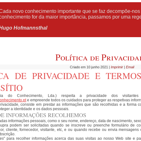
Cada novo conhecimento importante que se faz decompõe-nos 
conhecimento for da maior importância, passamos por uma reg
Hugo Hofmannsthal
Política de Privacida
Criado em 10 junho 2021
|
Imprimir
|
Email
ICA DE PRIVACIDADE E TERMO
SÍTIO
ria do Conhecimento, Lda.) respeita a privacidade dos visitant
onhecimento.pt
e empreende todos os cuidados para proteger as respetivas infor
 privacidade, consiste em prestar as informações que são recolhidas e a form
teger a identidade e os dados pessoais.
 DE INFORMAÇÕES RECOLHEMOS
adas informações pessoais, como o seu nome, endereço, data de nascimento, sexo, 
upra podem ser solicitadas quando se inscreve ou preenche formulário de co
or, cliente, fornecedor, visitante, etc, e ou quando recebe ou envia mensagens
bscrição.
es
” para recolher informações acerca das suas visitas ao nosso Web site e p