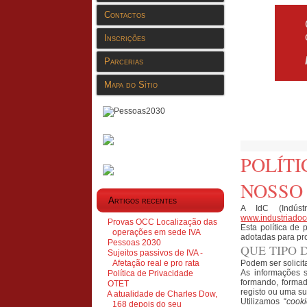
Contactos
Inscrições
Parcerias
Mapa do Sítio
POLÍT
NOSSO 
Artigos recentes
A IdC (Indúst
www.industriadoc
Provas OCC Localização das
Esta política de
operações em sede IVA
adotadas para pro
Pessoas 2030
QUE TIPO
Sujeitos passivos de IVA -
Afetação real e pro rata
Podem ser solicit
As informações s
Política de Privacidade
formando, formad
OTET
registo ou uma su
A atualidade de Charles Dow,
Utilizamos “
cooki
168 depois do seu