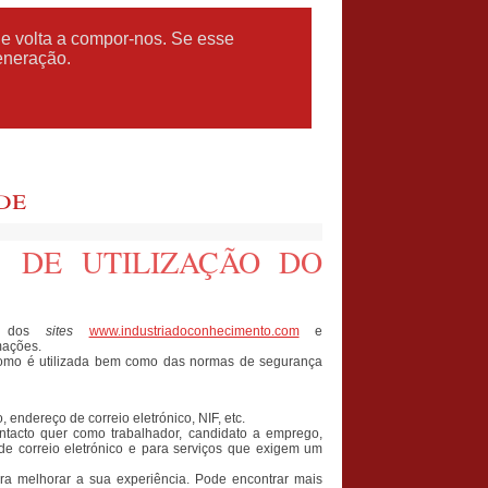
e volta a compor-nos. Se esse
eneração.
de
S DE UTILIZAÇÃO DO
es dos
sites
www.industriadoconhecimento.com
e
mações.
a como é utilizada bem como das normas de segurança
endereço de correio eletrónico, NIF, etc.
ntacto quer como trabalhador, candidato a emprego,
 de correio eletrónico e para serviços que exigem um
ara melhorar a sua experiência. Pode encontrar mais