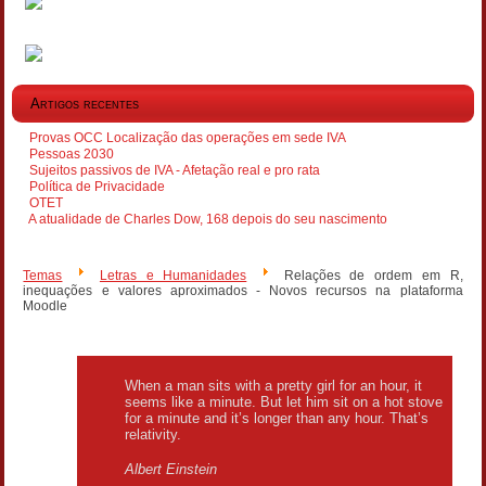
Artigos recentes
Provas OCC Localização das operações em sede IVA
Pessoas 2030
Sujeitos passivos de IVA - Afetação real e pro rata
Política de Privacidade
OTET
A atualidade de Charles Dow, 168 depois do seu nascimento
Temas
Letras e Humanidades
Relações de ordem em R,
inequações e valores aproximados - Novos recursos na plataforma
Moodle
When a man sits with a pretty girl for an hour, it
seems like a minute. But let him sit on a hot stove
for a minute and it’s longer than any hour. That’s
relativity.
Albert Einstein